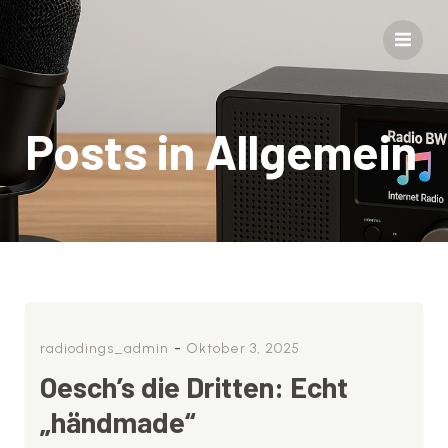
Posts in Allgemein
-
radiodings_admin
Oktober 3, 2025
Oesch’s die Dritten: Echt
„händmade“